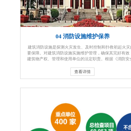
04 消防设施维护保养
建筑消防设施是探测火灾发生、及时控制和扑救初起火灾
要保障。对建筑消防设施实施维护管理，确保其完好有效
建筑物产权、管理和使用单位的法定职责。根据《消防安
任制实施办法》的规定，设有自动消防设施的单位，应当
消防技术服务机构每月对消防设施进行维护保养，并保留
查看详情
保养记录。通过委托专业的消防技术服务机构对建筑消防 
定期进行维护保养，及时发现和排除隐患，保 证消防设施
有效，在火灾发生时发挥应有的作 用，减少或避免···