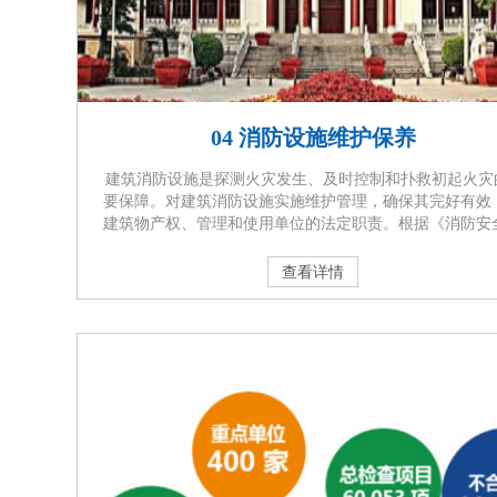
04 消防设施维护保养
建筑消防设施是探测火灾发生、及时控制和扑救初起火灾
要保障。对建筑消防设施实施维护管理，确保其完好有效
建筑物产权、管理和使用单位的法定职责。根据《消防安
任制实施办法》的规定，设有自动消防设施的单位，应当
消防技术服务机构每月对消防设施进行维护保养，并保留
查看详情
保养记录。通过委托专业的消防技术服务机构对建筑消防 
定期进行维护保养，及时发现和排除隐患，保 证消防设施
有效，在火灾发生时发挥应有的作 用，减少或避免···