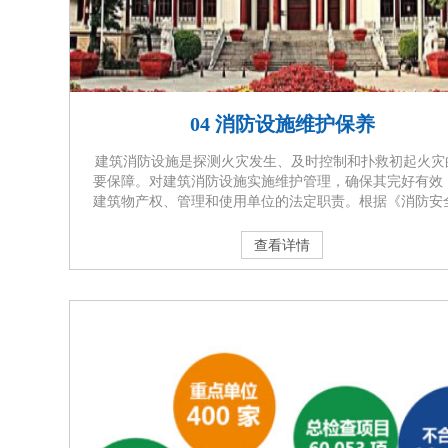
04 消防设施维护保养
建筑消防设施是探测火灾发生、及时控制和扑救初起火灾
要保障。对建筑消防设施实施维护管理，确保其完好有效
建筑物产权、管理和使用单位的法定职责。根据《消防安
任制实施办法》的规定，设有自动消防设施的单位，应当
消防技术服务机构每月对消防设施进行维护保养，并保留
查看详情
保养记录。通过委托专业的消防技术服务机构对建筑消防 
定期进行维护保养，及时发现和排除隐患，保 证消防设施
有效，在火灾发生时发挥应有的作 用，减少或避免···