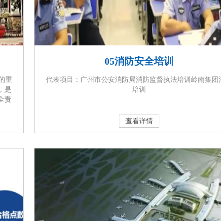
05消防安全培训
的重
代表项目：广州市公安消防局消防监督执法培训岭南集团
，是
培训
全责
委托
维护
查看详情
设施
完好