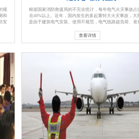
的规
根据国家消防救援局的不完全统计，每年电气火灾事故占
测和
在40%以上。近年，国内发生的多起重特大火灾事故，大
防安
是由于建筑电气安装、使用不规范，电气线路超负荷、老
位消
短路等造成的。为避免和减少电气火灾事故带来的危害，
消防
防安全责任制实施办法》第十六条第（三）点等规定，单
查看详情
评估
当委托第三方消防技术服务机构，依照广 东省住建厅实
建筑
《建筑电气防火检 测技术规程》，每年对电气线路和设备
行1次全面安全性能检测，保证电···