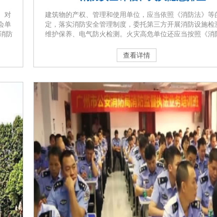
。对
建筑物的产权、管理和使用单位，应当依照《消防法》等
会单
定，落实消防安全管理制度，委托第三方开展消防设施检
消防
维护保养、电气防火检测。火灾高危单位还应当按照《消
录应
全责任制实施办法》第十七条第（五）点、《火灾高危单
第十
防安全评估导则（试行）》的规定，委托具备从业条件的
查看详情
》第
技术服务机构，依照广东省住建厅实施的《建筑消防安全
第二
标准》，每年进行一次消防安全评估，查找、分析和预测
及其周围环境存在的各种火灾风险源，···