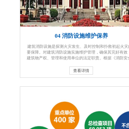
04 消防设施维护保养
建筑消防设施是探测火灾发生、及时控制和扑救初起火灾
要保障。对建筑消防设施实施维护管理，确保其完好有效
建筑物产权、管理和使用单位的法定职责。根据《消防安
任制实施办法》的规定，设有自动消防设施的单位，应当
消防技术服务机构每月对消防设施进行维护保养，并保留
查看详情
保养记录。通过委托专业的消防技术服务机构对建筑消防 
定期进行维护保养，及时发现和排除隐患，保 证消防设施
有效，在火灾发生时发挥应有的作 用，减少或避免···