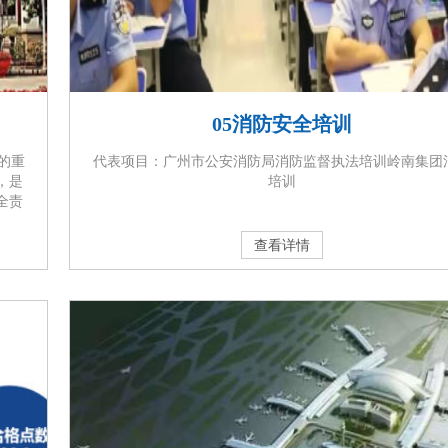
05消防安全培训
的重
代表项目：广州市公安消防局消防监督执法培训岭南集团
，是
培训
全责
委托
维护
查看详情
设施
完好