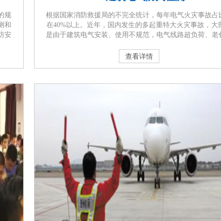
的规
根据国家消防救援局的不完全统计，每年电气火灾事故占
测和
在40%以上。近年，国内发生的多起重特大火灾事故，大
防安
是由于建筑电气安装、使用不规范，电气线路超负荷、老
位消
短路等造成的。为避免和减少电气火灾事故带来的危害，
消防
防安全责任制实施办法》第十六条第（三）点等规定，单
查看详情
评估
当委托第三方消防技术服务机构，依照广 东省住建厅实
建筑
《建筑电气防火检 测技术规程》，每年对电气线路和设备
行1次全面安全性能检测，保证电···