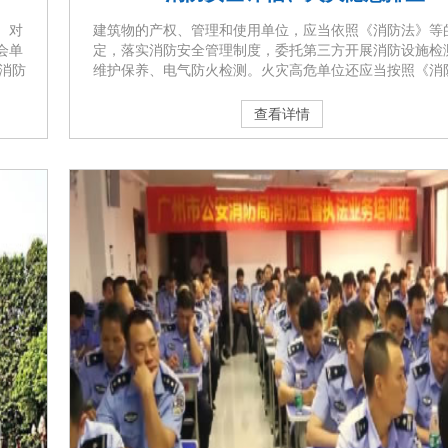
。对
建筑物的产权、管理和使用单位，应当依照《消防法》等
会单
定，落实消防安全管理制度，委托第三方开展消防设施检
消防
维护保养、电气防火检测。火灾高危单位还应当按照《消
录应
全责任制实施办法》第十七条第（五）点、《火灾高危单
第十
防安全评估导则（试行）》的规定，委托具备从业条件的
查看详情
》第
技术服务机构，依照广东省住建厅实施的《建筑消防安全
第二
标准》，每年进行一次消防安全评估，查找、分析和预测
及其周围环境存在的各种火灾风险源，···